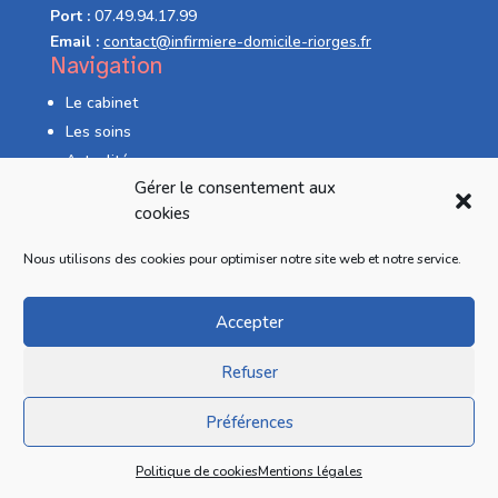
Port :
07.49.94.17.99
Email :
contact@infirmiere-domicile-riorges.fr
Navigation
Le cabinet
Les soins
Actualités
Gérer le consentement aux
Liens utiles
cookies
Nous contacter
Nous utilisons des cookies pour optimiser notre site web et notre service.
Politique de cookies (UE)
Mentions légales
Accepter
Nous situer
Refuser
Préférences
infirmiere-domicile-riorges.fr - Tous droits réservés -
Conception site Internet :
Agence Key Web
Politique de cookies
Mentions légales